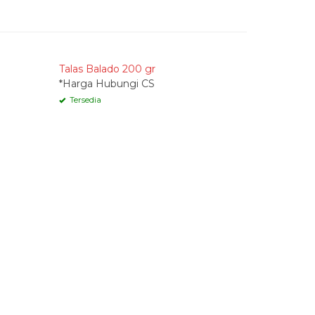
Quick Order
Quick 
Talas Balado 200 gr
Ganepo Re
*Harga Hubungi CS
*Harga Hu
Tersedia
Tersedia