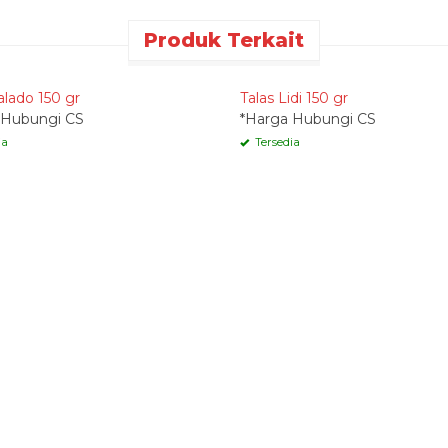
Produk Terkait
k Order
Quick Order
alado 150 gr
Talas Lidi 150 gr
 Hubungi CS
*Harga Hubungi CS
ia
Tersedia