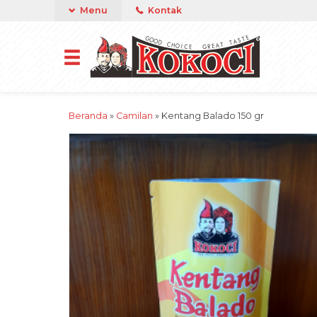
Menu
Kontak
Beranda
»
Camilan
»
Kentang Balado 150 gr