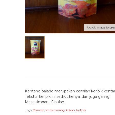
click image to pre
Kentang balado merupakan cemilan keripik kent
Tekstur keripik ini sedikit kenyal dan juga garing.
Masa simpan : 6 bulan
Tags:
Cemilan
,
khas minang
,
kokoci
,
kuliner