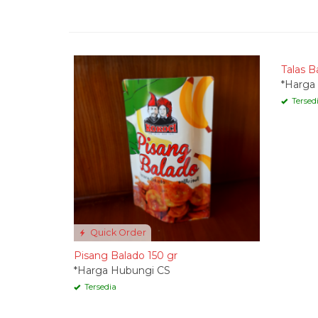
Quic
Talas B
*Harga
Tersed
Quick Order
Pisang Balado 150 gr
*Harga Hubungi CS
Tersedia