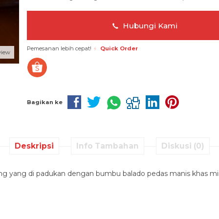
Hubungi Kami
Pemesanan lebih cepat!
Quick Order
view
Bagikan ke
Deskripsi
Info Tambahan
Diskusi (0)
ang yang di padukan dengan bumbu balado pedas manis khas m