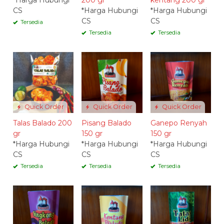
*Harga Hubungi
200 gr
kentang 200 gr
CS
*Harga Hubungi
*Harga Hubungi
CS
CS
Tersedia
Tersedia
Tersedia
Quick Order
Quick Order
Quick Order
Talas Balado 200
Pisang Balado
Ganepo Renyah
gr
150 gr
150 gr
*Harga Hubungi
*Harga Hubungi
*Harga Hubungi
CS
CS
CS
Tersedia
Tersedia
Tersedia